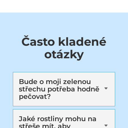
Často kladené
otázky
Bude o moji zelenou
střechu potřeba hodně
C
pečovat?
Jaké rostliny mohu na
střeše mít, aby
C