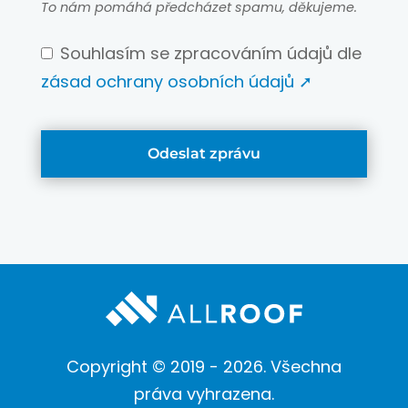
To nám pomáhá předcházet spamu, děkujeme.
Souhlasím se zpracováním údajů dle
zásad ochrany osobních údajů
➚
Odeslat zprávu
This
field
should
be
left
blank
Copyright © 2019 - 2026. Všechna
práva vyhrazena.