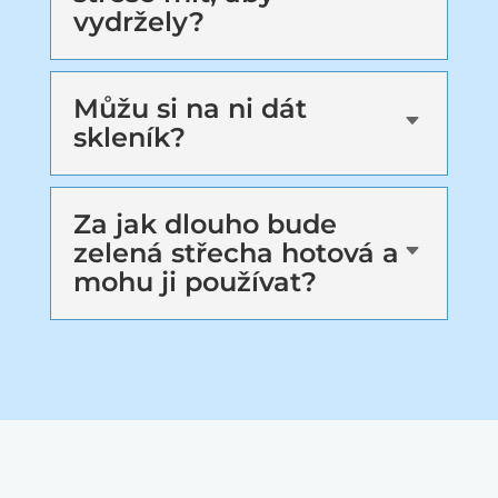
vydržely?
Můžu si na ni dát
C
skleník?
Za jak dlouho bude
zelená střecha hotová a
C
mohu ji používat?