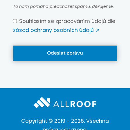
To nám pomáhá předcházet spamu, děkujeme.
Souhlasím se zpracováním údajů dle
zásad ochrany osobních údajů
➚
Odeslat zprávu
This
field
should
be
left
blank
Copyright © 2019 - 2026. Všechna
práva vyhrazena.