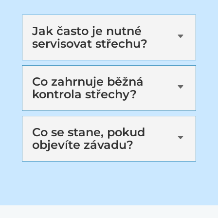
Jak často je nutné
C
servisovat střechu?
Co zahrnuje běžná
C
kontrola střechy?
Co se stane, pokud
C
objevíte závadu?