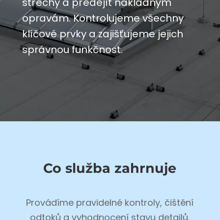
střechy a předejít nákladným
opravám. Kontrolujeme všechny
klíčové prvky a zajišťujeme jejich
správnou funkčnost.
Co služba zahrnuje
Provádíme pravidelné kontroly, čištění
odtoků a vyhodnocení stavu detailů.