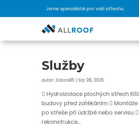
Jsme specialisté pro vaši střechu
Služby
autor:
Zobca85
|
Srp 28, 2025
 Hydroizolace plochých střech Klí
budovy před zatékáním  Montáže 
po střeše při údržbě nebo servisu 
rekonstrukce...