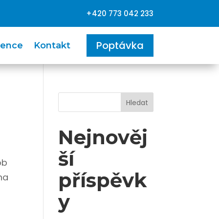
+420 773 042 233
Poptávka
rence
Kontakt
Hledat
Nejnověj
ší
ob
příspěvk
na
y